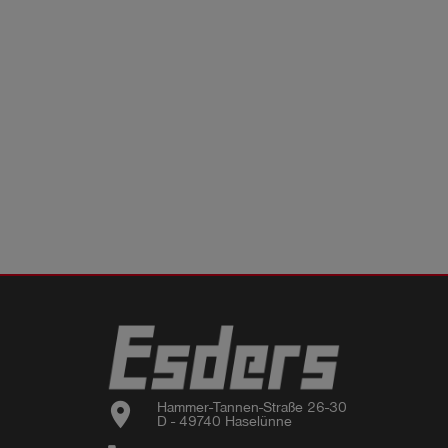
location_on
Hammer-Tannen-Straße 26-30

D - 49740 Haselünne