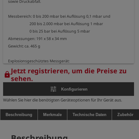
sowie Druckabfall.

Messbereich: 0 bis 200 mbar bei Auflösung 0,1 mbar und

                       200 bis 2.000 mbar bei Auflösung 1 mbar

                       0 bis 25 bar bei Auflösung 5 mbar

Abmessungen: 191 x 58 x 34 mm

Gewicht: ca. 465 g

Explosionsgeschütztes Messgerät:

Kennzeichnung: II 2G Ex ib IIB T3 Gb

Jetzt registrieren, um die Preise zu
lock
                           BVS 05 ATEX E 010 X

sehen.
Temperaturbereich: -20°C <= TA <= +50°C
tune
Konfigurieren
Wählen Sie hier die benötigten Geräteoptionen für Ihr Gerät aus.
Beschreibung
Merkmale
Technische Daten
Zubehör
Beschreibung