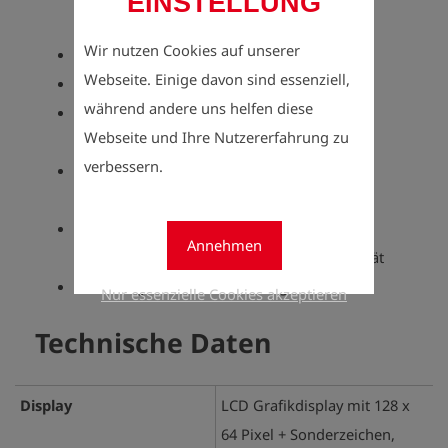
EINSTELLUNG
Batteriemanagement
Wir nutzen Cookies auf unserer
Erfüllt die Anforderungen der G 469
Webseite. Einige davon sind essenziell,
Umfassende Dokumentation der Anlagen
während andere uns helfen diese
Keine Anpassungsarbeiten an den
Webseite und Ihre Nutzererfahrung zu
Reglerstationen notwendig
verbessern.
Übertragung der Arbeitsanweisungen per
Infrarotschnittstelle
Aufnahme der Messwerte, Kennlinien und
Annehmen
Bewertungen mit einfachem Handmessgerät
Hervorragendes Preis/Leistungsverhältnis
Nur essenzielle Cookies akzeptieren
Technische Daten
Display
LCD Grafikdisplay mit 128 x
64 Pixel + Sonderzeichen,