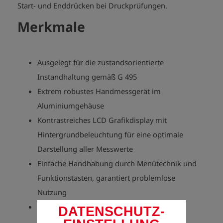
Start- und Enddrücken bei Druckprüfungen.
Merkmale
Ausgelegt für die zustandsorientierte
Instandhaltung gemäß G 495
Extrem robustes Handmessgerät im
Aluminiumgehäuse
Kontrastreiches LCD Grafikdisplay mit
Hintergrundbeleuchtung für eine optimale
Darstellung aller Messwerte
Einfache Handhabung durch Menütechnik und
Funktionstasten, garantiert problemlose
Nutzung
Einfacher Tausch von Primär- und
DATENSCHUTZ-
Sekundärzellen durch innovatives