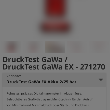
account_circle
Anmelden
shield
Registrierung
DruckTest GaWa /
DruckTest GaWa EX - 271270
Variante:
DruckTest GaWa EX Akku 2/25 bar
Robustes, präzises Digitalmanometer im Alugehäuse.

Beleuchtbares Grafikdisplay mit Menütechnik für den Aufruf

von Minimal- und Maximaldruck oder Start- und Enddruck
