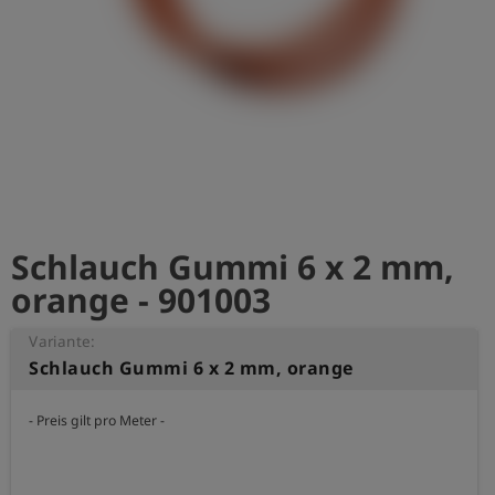
account_circle
Anmelden
shield
Registrierung
Schlauch Gummi 6 x 2 mm,
orange - 901003
Variante:
Schlauch Gummi 6 x 2 mm, orange
- Preis gilt pro Meter -