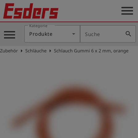
menu
Kategorie
Produkte
menu
search
Produkte
Suche
Wissen
arrow_right
arrow_right
Zubehör
Schläuche
Schlauch Gummi 6 x 2 mm, orange
Support
Über
uns
Karriere
Kontakt
Deutsch