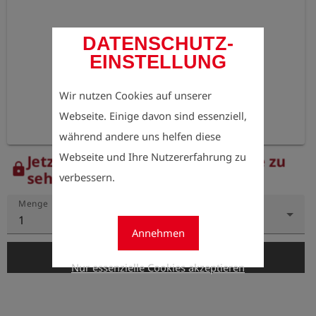
DATENSCHUTZ-
EINSTELLUNG
Wir nutzen Cookies auf unserer
Webseite. Einige davon sind essenziell,
während andere uns helfen diese
Webseite und Ihre Nutzererfahrung zu
Jetzt registrieren, um die Preise zu
lock
sehen.
verbessern.
Menge
1
Annehmen
add_shopping_cart
In den Warenkorb
Nur essenzielle Cookies akzeptieren