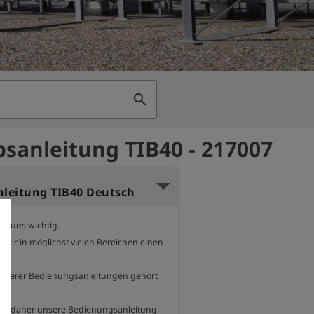
search
bsanleitung TIB40 - 217007
nleitung TIB40 Deutsch
t uns wichtig.

wir in möglichst vielen Bereichen einen 
nserer Bedienungsanleitungen gehört 
nen daher unsere Bedienungsanleitung 