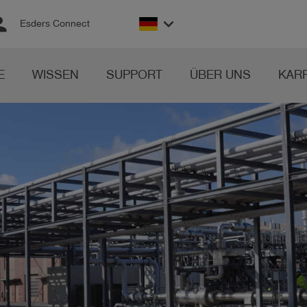
son
keyboard_arrow_down
Esders Connect
E
WISSEN
SUPPORT
ÜBER UNS
KAR