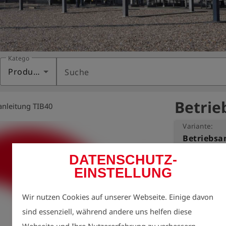
Kategorie
Produkte
Suche
Betrie
anleitung TIB40
Variante:
Betriebsa
DATENSCHUTZ-
Umweltschutz is
EINSTELLUNG
Daher möchten 
Beitrag leisten.

Wir nutzen Cookies auf unserer Webseite. Einige davon
Das Drucken u
sind essenziell, während andere uns helfen diese
auch dazu.

Wir stellen Ih
Webseite und Ihre Nutzererfahrung zu verbessern.