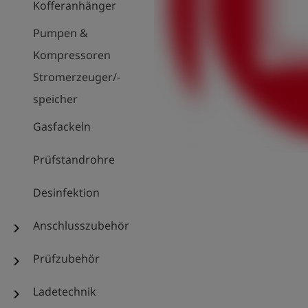
Kofferanhänger
Pumpen &
Kompressoren
Stromerzeuger/-
speicher
Gasfackeln
Prüfstandrohre
Desinfektion
Anschlusszubehör
chevron_right
Prüfzubehör
chevron_right
Ladetechnik
chevron_right