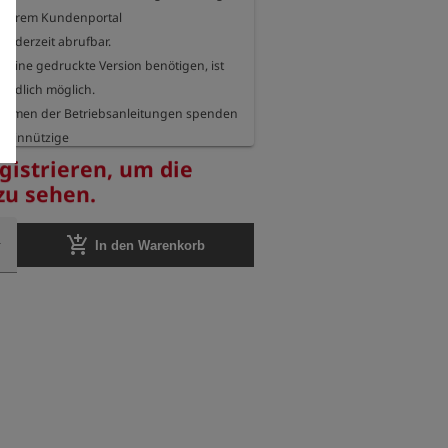
nserem Kundenportal

jederzeit abrufbar.

h eine gedruckte Version benötigen, ist 
ändlich möglich.

ahmen der Betriebsanleitungen spenden 
meinnützige

die sich für den Schutz unserer Umwelt 
egistrieren, um die
 zu sehen.
seite informieren wir Sie jedes Jahr, für 
add_shopping_cart
In den Warenkorb


rganisation wir unsere Spende 
sen.