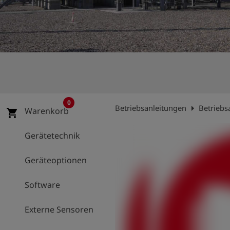
account_circle
Anmelden
shield
Registrierung
0
arrow_right
Betriebsanleitungen
Betriebs
Warenkorb
shopping_cart
Gerätetechnik
Geräteoptionen
Software
Externe Sensoren