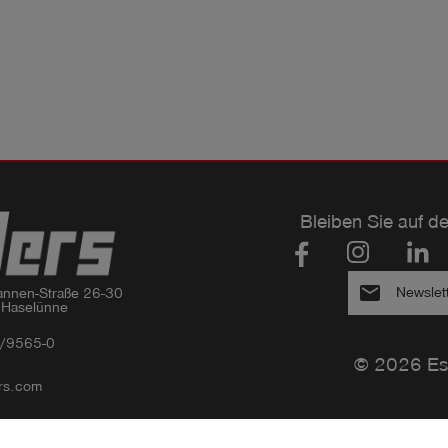
Bleiben Sie auf d
email
Newslet
nnen-Straße 26-30

 Haselünne
/9565-0
© 2026 Es
rs.com