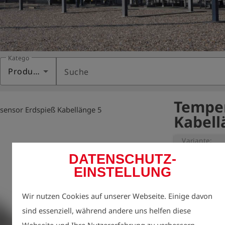
Kategorie
Produkte
Suche
Temper
sensor Erdspieß Kabellänge 5
Kabell
Variante:
DATENSCHUTZ-
EINSTELLUNG
Temperatursen
für DruckTest
Wir nutzen Cookies auf unserer Webseite. Einige davon
Messbereich:  0
sind essenziell, während andere uns helfen diese
Auflösung:       
Webseite und Ihre Nutzererfahrung zu verbessern.
Genauigkeit:   