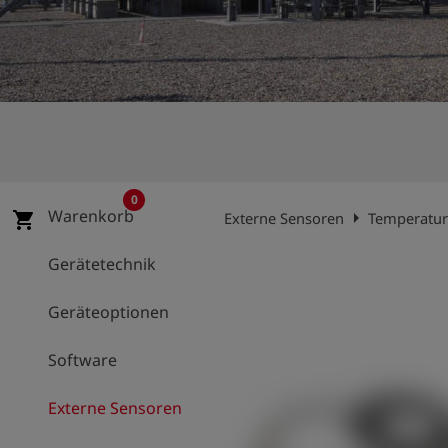
account_circle
Anmelden
shield
Registrierung
0
Warenkorb
arrow_right
shopping_cart
Externe Sensoren
Temperatur
Gerätetechnik
Geräteoptionen
Software
Externe Sensoren