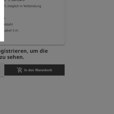
1 m

  Edelstahl

skabel: 5 m

egistrieren, um die
zu sehen.
add_shopping_cart
In den Warenkorb