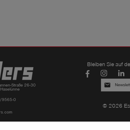
Bleiben Sie auf d
email
Newslet
nnen-Straße 26-30

 Haselünne
/9565-0
© 2026 Es
rs.com