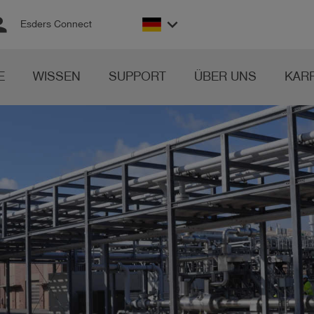
son
keyboard_arrow_down
Esders Connect
E
WISSEN
SUPPORT
ÜBER UNS
KAR