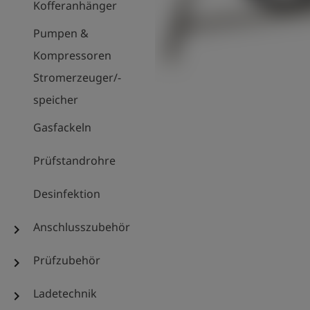
Kofferanhänger
Pumpen &
Kompressoren
Stromerzeuger/-
speicher
Gasfackeln
Prüfstandrohre
Desinfektion
Anschlusszubehör
chevron_right
Prüfzubehör
chevron_right
Ladetechnik
chevron_right