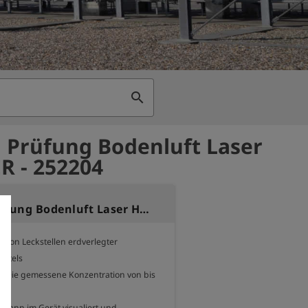
search
 Prüfung Bodenluft Laser
 - 252204
Option Prüfung Bodenluft Laser HUNTER
n von Leckstellen erdverlegter 
ttels

 Die gemessene Konzentration von bis 
kann im Gerät visualiert und 