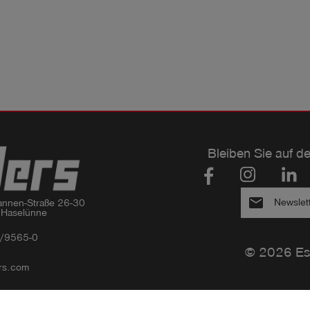
Bleiben Sie auf d
email
Newslet
nnen-Straße 26-30

 Haselünne
/9565-0
© 2026 Es
rs.com