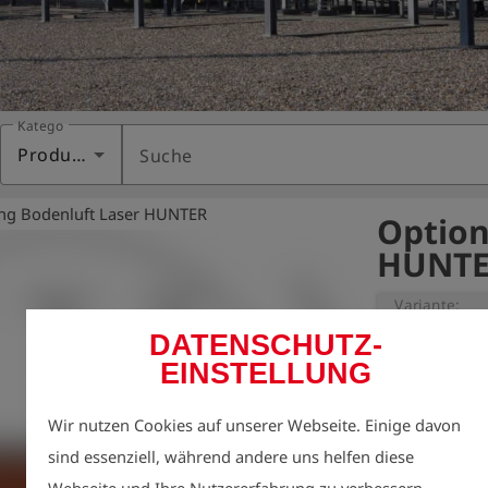
Kategorie
Produkte
Suche
ng Bodenluft Laser HUNTER
Option
HUNTER
Variante:
DATENSCHUTZ-
EINSTELLUNG
Zur Lokalisatio
Gasleitungen mi
Wir nutzen Cookies auf unserer Webseite. Einige davon
Bohrlochsonde.
sind essenziell, während andere uns helfen diese
zu neun

Webseite und Ihre Nutzererfahrung zu verbessern.
Sondenlöchern 