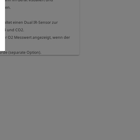
rden.

nhaltet einen Dual IR-Sensor zur 
H4 und CO2.

 der O2 Messwert angezeigt, wenn der 
s

urde (separate Option).

.%

%






