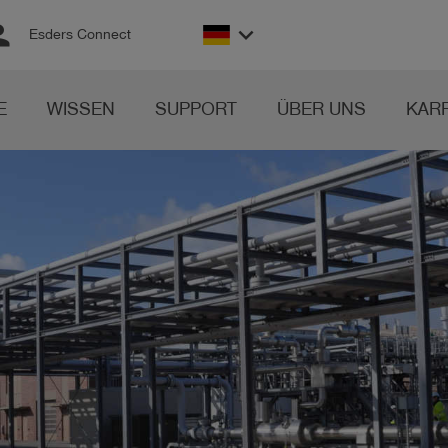
son
keyboard_arrow_down
Esders Connect
E
WISSEN
SUPPORT
ÜBER UNS
KAR