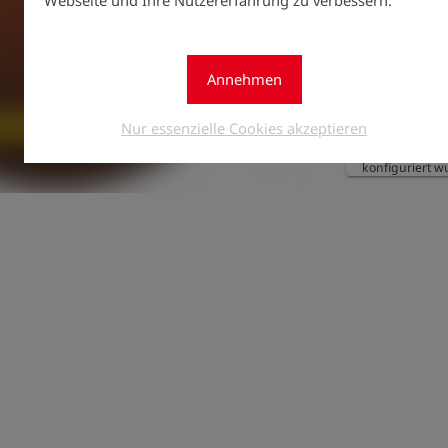
gespeichert we
Die Option bei
Annehmen
Messung von C
Weiterhin wird
Nur essenzielle Cookies akzeptieren
Sensor ebenfall
konfiguriert w
Messbereiche:

- CH4: 0-100 Vol
- CO2: 0-20 Vol.
- O2: 0-25 Vol.%
Auflösungen:

- CH4: 0,1 Vol.%
- CO2: 0,1 Vol.%
- O2: 0,1 Vol.%
