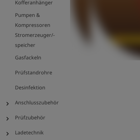
Kofferanhänger
Pumpen &
Kompressoren
Stromerzeuger/-
speicher
Gasfackeln
Prüfstandrohre
Desinfektion
Anschlusszubehör
chevron_right
Prüfzubehör
chevron_right
Ladetechnik
chevron_right