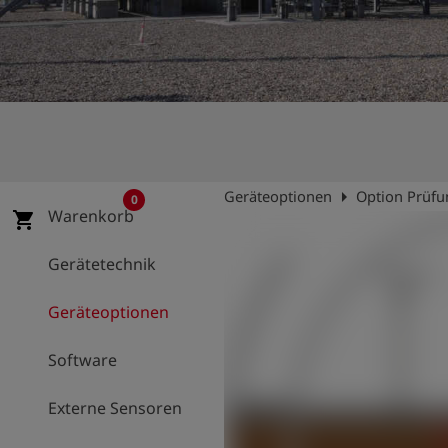
account_circle
Anmelden
shield
Registrierung
arrow_right
Geräteoptionen
Option Prüfu
0
Warenkorb
shopping_cart
Gerätetechnik
Geräteoptionen
Software
Externe Sensoren