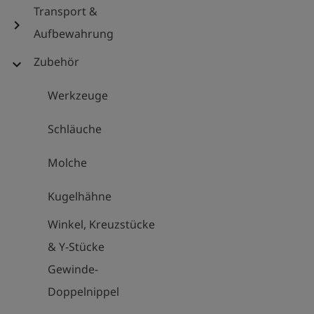
Transport &
chevron_right
Aufbewahrung
Zubehör
expand_more
Werkzeuge
Schläuche
Molche
Kugelhähne
Winkel, Kreuzstücke
& Y-Stücke
Gewinde-
Doppelnippel