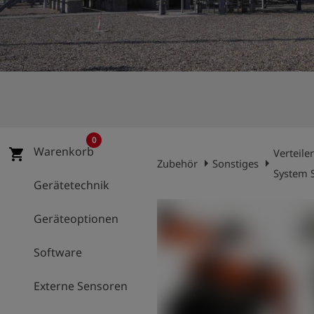
account_circle
Anmelden
shield
Registrierung
0
Warenkorb
shopping_cart
Verteile
arrow_right
arrow_right
Zubehör
Sonstiges
System
Gerätetechnik
Geräteoptionen
Software
Externe Sensoren