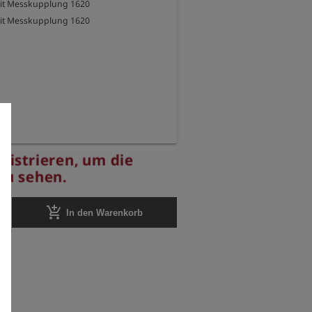
mit Messkupplung 1620

mit Messkupplung 1620
egistrieren, um die
zu sehen.
add_shopping_cart
In den Warenkorb