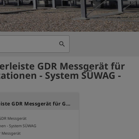
search
lerleiste GDR Messgerät für
ationen - System SÜWAG -
Verteilerleiste GDR Messgerät für GDR-Stationen - System SÜWAG
 GDR Messgerät

onen - System SÜWAG

 Messgerät
