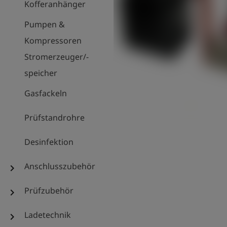
Kofferanhänger
Pumpen &
Kompressoren
Stromerzeuger/-
speicher
Gasfackeln
Prüfstandrohre
Desinfektion
Anschlusszubehör
chevron_right
Prüfzubehör
chevron_right
Ladetechnik
chevron_right