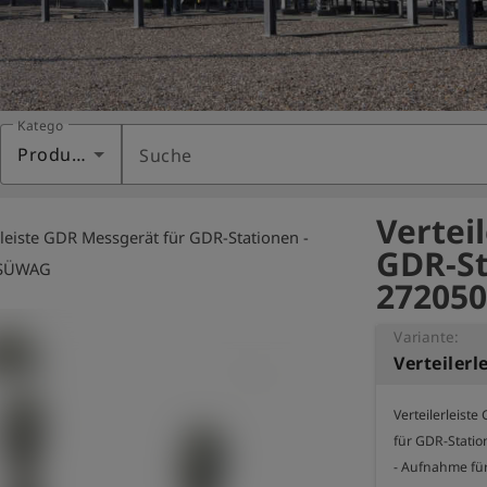
Kategorie
Produkte
Suche
Vertei
rleiste GDR Messgerät für GDR-Stationen -
GDR-St
 SÜWAG
272050
Variante:
Verteilerleiste
für GDR-Stati
- Aufnahme für