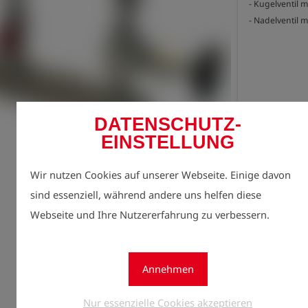
- Kugelventil 
- Nadelventil 
DATENSCHUTZ-
EINSTELLUNG
Jetzt r
lock
Preise 
Wir nutzen Cookies auf unserer Webseite. Einige davon
sind essenziell, während andere uns helfen diese
Menge
Webseite und Ihre Nutzererfahrung zu verbessern.
1
Annehmen
Nur essenzielle Cookies akzeptieren