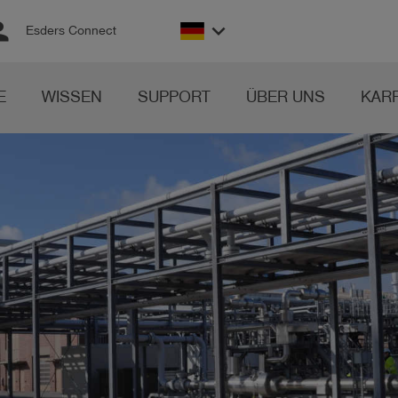
son
keyboard_arrow_down
Esders Connect
E
WISSEN
SUPPORT
ÜBER UNS
KAR