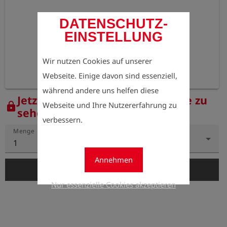
DATENSCHUTZ-
EINSTELLUNG
Wir nutzen Cookies auf unserer
Webseite. Einige davon sind essenziell,
während andere uns helfen diese
Jetzt registrieren, um die Preise zu
Webseite und Ihre Nutzererfahrung zu
lock
sehen.
verbessern.
Menge
1
Annehmen
add_shopping_cart
In den Warenkorb
Nur essenzielle Cookies akzeptieren