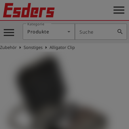
menu
Kategorie
Produkte
menu
search
Produkte
Suche
Wissen
arrow_right
arrow_right
Zubehör
Sonstiges
Alligator Clip
Support
Über
uns
Karriere
Kontakt
Deutsch