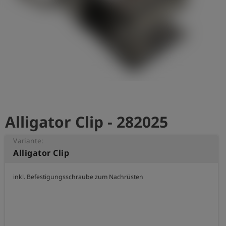
account_circle
Anmelden
shield
Registrierung
Alligator Clip - 282025
Variante:
Alligator Clip
inkl. Befestigungsschraube zum Nachrüsten