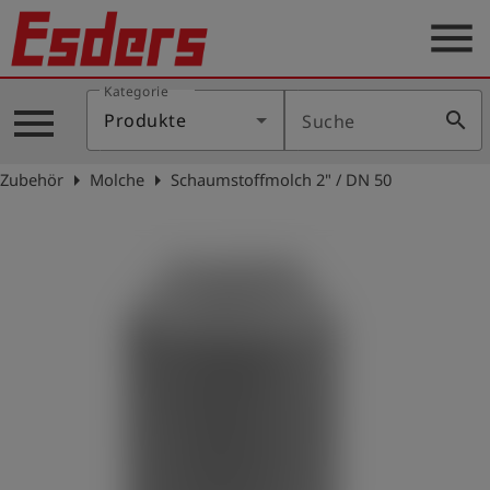
menu
Kategorie
Produkte
menu
search
Produkte
Suche
Wissen
arrow_right
arrow_right
Zubehör
Molche
Schaumstoffmolch 2" / DN 50
Support
Über
uns
Karriere
Kontakt
Deutsch