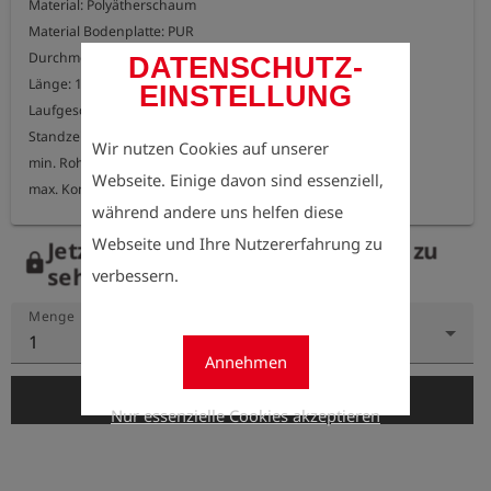
Material: Polyätherschaum

Material Bodenplatte: PUR

Durchmesser: 75mm

DATENSCHUTZ-
Länge: 150mm

EINSTELLUNG
Laufgeschwindigkeit: 1-4 m/s

Standzeit: ca. 45 km

Wir nutzen Cookies auf unserer
min. Rohrbogen: 1,5D

Webseite. Einige davon sind essenziell,
max. Komprimierbarkeit: 50%
während andere uns helfen diese
Webseite und Ihre Nutzererfahrung zu
Jetzt registrieren, um die Preise zu
lock
sehen.
verbessern.
Menge
1
Annehmen
add_shopping_cart
In den Warenkorb
Nur essenzielle Cookies akzeptieren