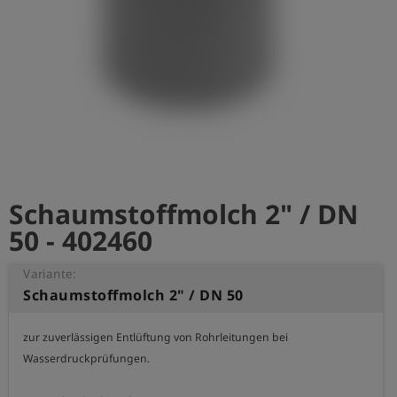
account_circle
Anmelden
shield
Registrierung
Schaumstoffmolch 2" / DN
50 - 402460
Variante:
Schaumstoffmolch 2" / DN 50
zur zuverlässigen Entlüftung von Rohrleitungen bei 
Wasserdruckprüfungen.
