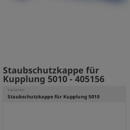
account_circle
Anmelden
shield
Registrierung
Staubschutzkappe für
Kupplung 5010 - 405156
Variante:
Staubschutzkappe für Kupplung 5010