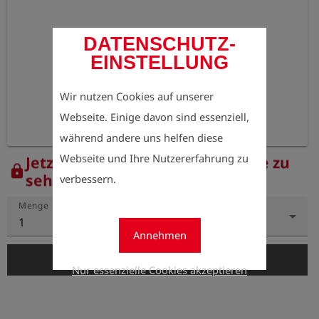
DATENSCHUTZ-
EINSTELLUNG
Wir nutzen Cookies auf unserer
Webseite. Einige davon sind essenziell,
während andere uns helfen diese
Webseite und Ihre Nutzererfahrung zu
Jetzt registrieren, um die Preise zu
lock
sehen.
verbessern.
Menge
1
Annehmen
add_shopping_cart
In den Warenkorb
Nur essenzielle Cookies akzeptieren