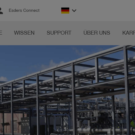
son
keyboard_arrow_down
Esders Connect
E
WISSEN
SUPPORT
ÜBER UNS
KAR