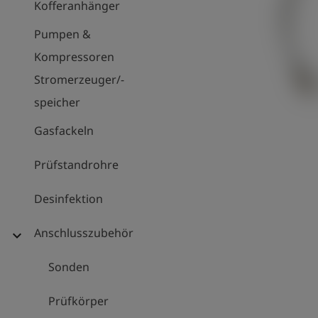
Kofferanhänger
Pumpen &
Kompressoren
Stromerzeuger/-
speicher
Gasfackeln
Prüfstandrohre
Desinfektion
Anschlusszubehör
expand_more
Sonden
Prüfkörper