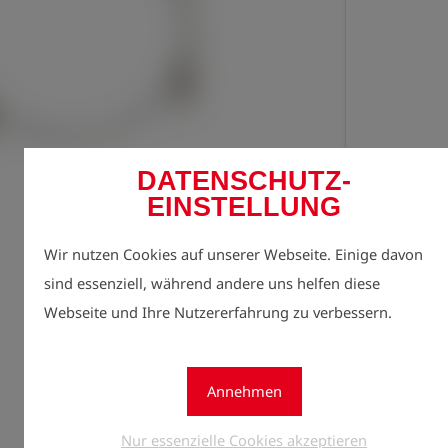
DATENSCHUTZ-
Jetzt r
EINSTELLUNG
lock
Preise 
Wir nutzen Cookies auf unserer Webseite. Einige davon
Menge
1
sind essenziell, während andere uns helfen diese
Webseite und Ihre Nutzererfahrung zu verbessern.
Annehmen
Nur essenzielle Cookies akzeptieren