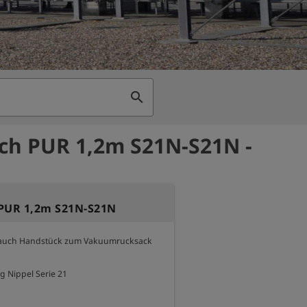
search
ch PUR 1,2m S21N-S21N -
PUR 1,2m S21N-S21N
auch Handstück zum Vakuumrucksack 
ig Nippel Serie 21