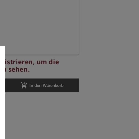
egistrieren, um die
zu sehen.
add_shopping_cart
In den Warenkorb