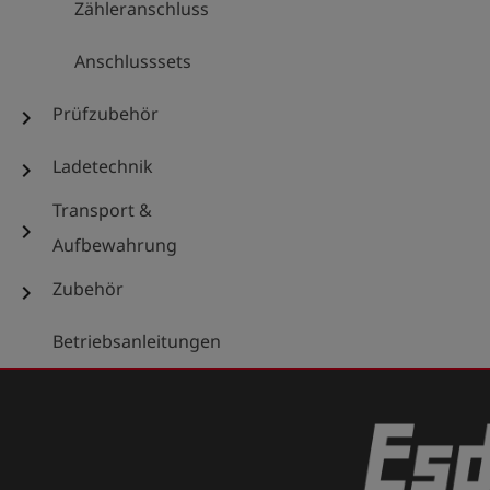
Zähleranschluss
Anschlusssets
Prüfzubehör
chevron_right
Ladetechnik
chevron_right
Transport &
chevron_right
Aufbewahrung
Zubehör
chevron_right
Betriebsanleitungen