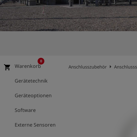
account_circle
Anmelden
shield
Registrierung
0
Warenkorb
arrow_right
shopping_cart
Anschlusszubehör
Anschluss
Gerätetechnik
Geräteoptionen
Software
Externe Sensoren