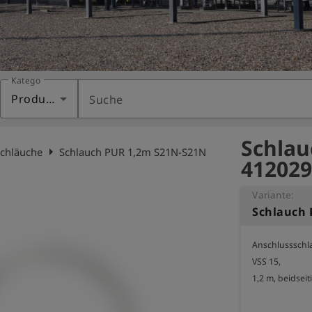
Kategorie
Produkte
Suche
Schlau
arrow_right
schläuche
Schlauch PUR 1,2m S21N-S21N
412029
Variante:
Schlauch 
Anschlussschl
VSS 15,

1,2 m, beidseit